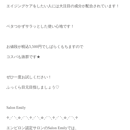
エイジングケアをしたい人には大注目の成分が配合されています！
ベタつかずサラッとした使い心地です！
お値段が税込5,500円でしばらくもちますので
コスパも抜群です★
ぜひ一度お試しください！
ふっくら目元目指しましょう♡
Salon Emily
♱⋰ ⋱✮⋰ ⋱♱⋰ ⋱✮⋰ ⋱♱⋰ ⋱✮⋰ ⋱♱
エンビロン認定サロンのSalon Emilyでは、