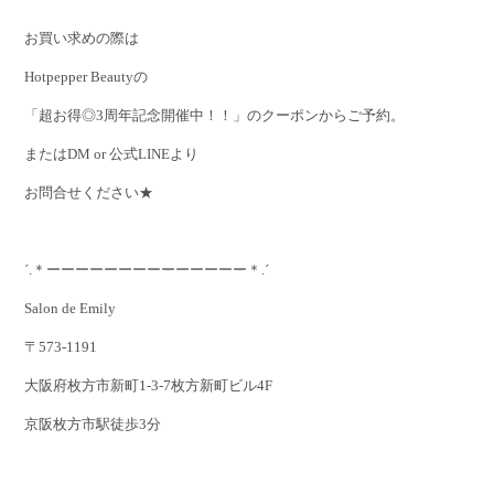
お買い求めの際は
Hotpepper Beautyの
「超お得◎3周年記念開催中！！」のクーポンからご予約。
またはDM or 公式LINEより
お問合せください★
´.＊ーーーーーーーーーーーーーー＊.´
Salon de Emily
〒573-1191
大阪府枚方市新町1-3-7枚方新町ビル4F
京阪枚方市駅徒歩3分