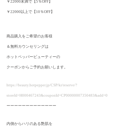
￥22000未満で【5％OFF】
￥22000以上で【10％OFF】
商品購入をご希望のお客様
＆無料カウンセリングは
ホットペッパービューティーの
クーポンからご予約お願いします。
https://beauty.hotpepper.jp/CSP/kr/reserve/?
storeId=H000467243&couponId=CP00000007350483&add=0
ーーーーーーーーーーーーー
内側からハリのある艶肌を